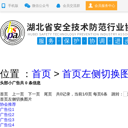
手机版
微信公众号
会员交流群
会员服务中心
服
务
·
保
护
·
协
调
·
进
位置 ：
首页
>
首页左侧切换
头部小广告
共
0
条信息
首页
上一页
下一页
尾页
共0记录，当前1/0页 每页6条 跳转：
首页左侧切换图片
协会推荐
广告位1
广告位2
广告位3
广告位4