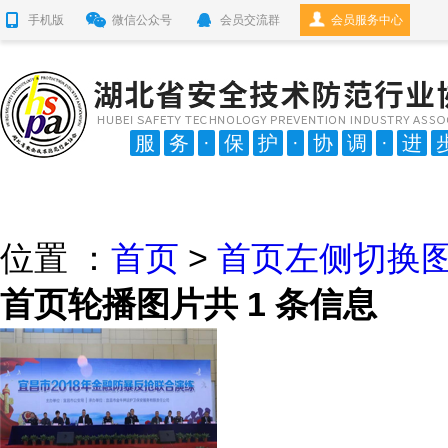
手机版
微信公众号
会员交流群
会员服务中心
服
务
·
保
护
·
协
调
·
进
位置 ：
首页
>
首页左侧切换
首页轮播图片
共
1
条信息