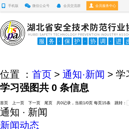
手机版
微信公众号
会员交流群
会员服务中心
服
务
·
保
护
·
协
调
·
进
位置 ：
首页
>
通知·新闻
> 
学习强图
共
0
条信息
首页
上一页
下一页
尾页
共0记录，当前1/0页 每页15条 跳转：
通知 · 新闻
新闻动态