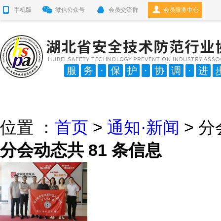
手机版
微信公众号
会员交流群
会员服务中心
服
务
·
保
护
·
协
调
·
进
位置 ：
首页
>
通知·新闻
> 
分会动态
共
81
条信息