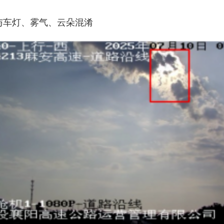
与车灯、雾气、云朵混淆