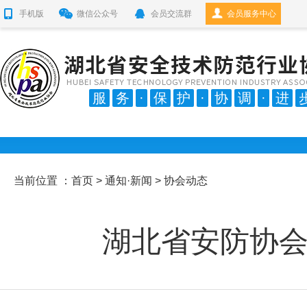
手机版
微信公众号
会员交流群
会员服务中心
服
务
·
保
护
·
协
调
·
进
当前位置 ：
首页
>
通知·新闻
> 协会动态
湖北省安防协