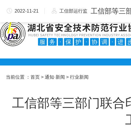
手机版
微信公众号
会员交流群
会员服务中心
2022-11-21
工信部运行监
测协调局
点击量：6529
服
务
·
保
护
·
协
调
·
进
当前位置 ：
首页
>
通知·新闻
> 行业新闻
工信部等三部门联合